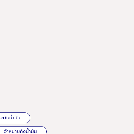
ะดับน้ำมัน
จำหน่ายถังน้ำมัน