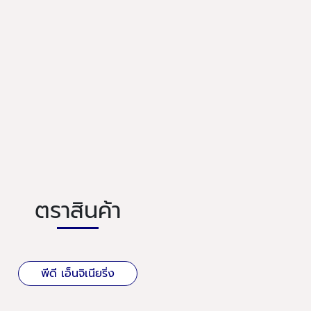
ตราสินค้า
พีดี เอ็นจิเนียริ่ง