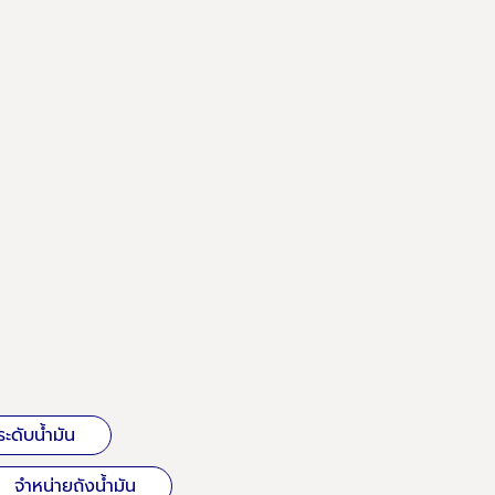
ะดับน้ำมัน
จำหน่ายถังน้ำมัน