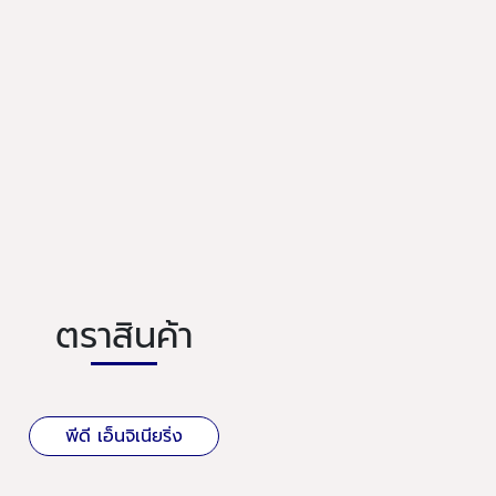
ตราสินค้า
พีดี เอ็นจิเนียริ่ง